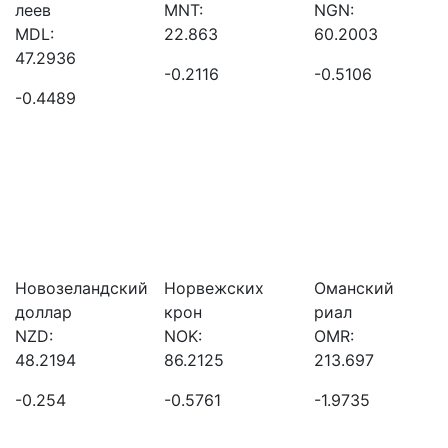
леев
MNT:
NGN:
MDL:
22.863
60.2003
47.2936
-0.2116
-0.5106
-0.4489
Новозеландский
Норвежских
Оманский
доллар
крон
риал
NZD:
NOK:
OMR:
48.2194
86.2125
213.697
-0.254
-0.5761
-1.9735