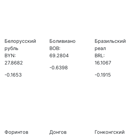
Белорусский
Боливиано
Бразильский
рубль
BOB:
реал
BYN:
69.2804
BRL:
27.8682
16.1067
-0.6398
-0.1653
-0.1915
Форинтов
Донгов
Гонконгский