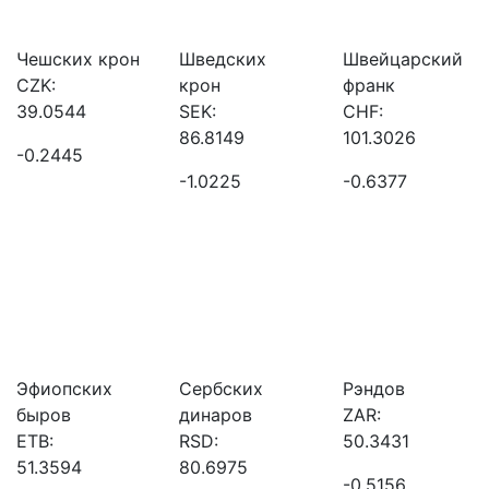
Чешских крон
Шведских
Швейцарский
CZK:
крон
франк
39.0544
SEK:
CHF:
86.8149
101.3026
-0.2445
-1.0225
-0.6377
Эфиопских
Сербских
Рэндов
быров
динаров
ZAR:
ETB:
RSD:
50.3431
51.3594
80.6975
-0.5156