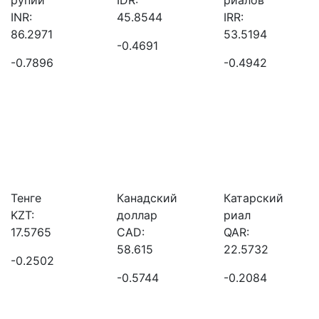
рупий
IDR:
риалов
INR:
45.8544
IRR:
86.2971
53.5194
-0.4691
-0.7896
-0.4942
Тенге
Канадский
Катарский
KZT:
доллар
риал
17.5765
CAD:
QAR:
58.615
22.5732
-0.2502
-0.5744
-0.2084