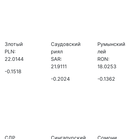
Злотый
Саудовский
Румынский
PLN:
риял
лей
22.0144
SAR:
RON:
21.9111
18.0253
-0.1518
-0.2024
-0.1362
СДР
Сингапурский
Сомони