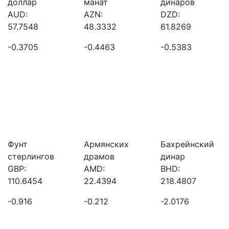
доллар
манат
динаров
AUD:
AZN:
DZD:
57.7548
48.3332
61.8269
-0.3705
-0.4463
-0.5383
Фунт
Армянских
Бахрейнский
стерлингов
драмов
динар
GBP:
AMD:
BHD:
110.6454
22.4394
218.4807
-0.916
-0.212
-2.0176